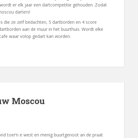
 wordt er elk jaar een dartcompetitie gehouden. Zodat
moscou darters!
s die ze zelf bedachten, 5 dartborden en 4 score
 dartborden aan de muur in het buurthuis. Wordt elke
tcafe waar volop gedart kan worden.
euw Moscou
ond toer’n e west en menig buurtgenoot an de praat