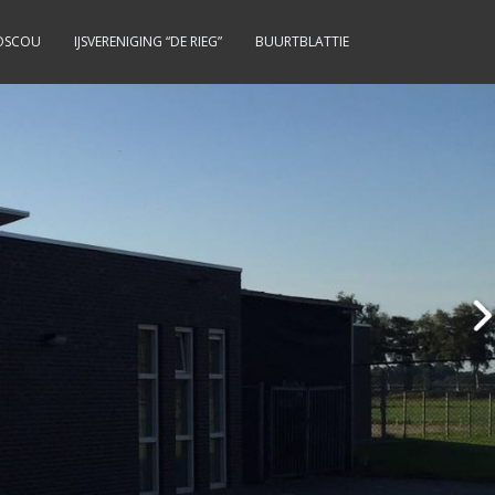
OSCOU
IJSVERENIGING “DE RIEG”
BUURTBLATTIE