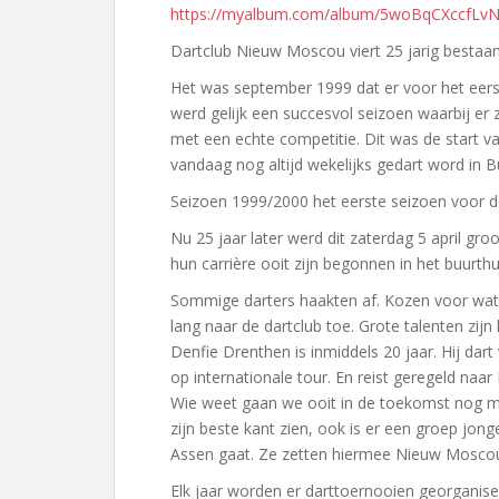
https://myalbum.com/album/5woBqCXccfLv
Dartclub Nieuw Moscou viert 25 jarig bestaa
Het was september 1999 dat er voor het eers
werd gelijk een succesvol seizoen waarbij er
met een echte competitie. Dit was de start v
vandaag nog altijd wekelijks gedart word in
Seizoen 1999/2000 het eerste seizoen voor de
Nu 25 jaar later werd dit zaterdag 5 april groo
hun carrière ooit zijn begonnen in het buurt
Sommige darters haakten af. Kozen voor wat 
lang naar de dartclub toe. Grote talenten zij
Denfie Drenthen is inmiddels 20 jaar. Hij dart
op internationale tour. En reist geregeld naar
Wie weet gaan we ooit in de toekomst nog mee
zijn beste kant zien, ook is er een groep jong
Assen gaat. Ze zetten hiermee Nieuw Moscou
Elk jaar worden er darttoernooien georganise