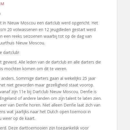
NM
n
t in Nieuw Moscou een dartclub werd opgericht. Het
 zo’n 20 volwassenen en 12 jeugdleden gestart werd
an een reeks seizoenen waarbij tot op de dag van
 Buurthuis Nieuw Moscou.
 dartclub!
t gevierd. Alle leden van de dartclub en alle darters die
huis mochten komen om dit te vieren.
anders. Sommige darters gaan al wekelijks 25 jaar
n het niet geworden maar gezelligheid staat voorop.
 vanaf zijn 11e bij Dartclub Nieuw Moscou. Denfie is
 Engeland of andere landen om zijn talent te laten zien.
r van Denfie horen. Niet alleen Denfie laat zich van
ens wat jaarlijks naar het Dutch open toernooi in
 weer op de kaart.
erd. Deze darttoernooien zijn toegankelijk voor