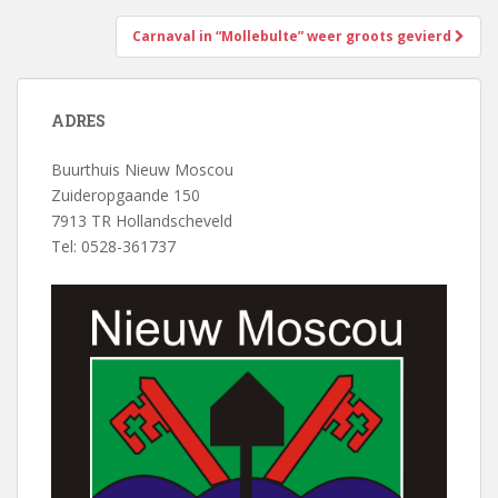
navigatie
Carnaval in “Mollebulte” weer groots gevierd
ADRES
Buurthuis Nieuw Moscou
Zuideropgaande 150
7913 TR Hollandscheveld
Tel: 0528-361737