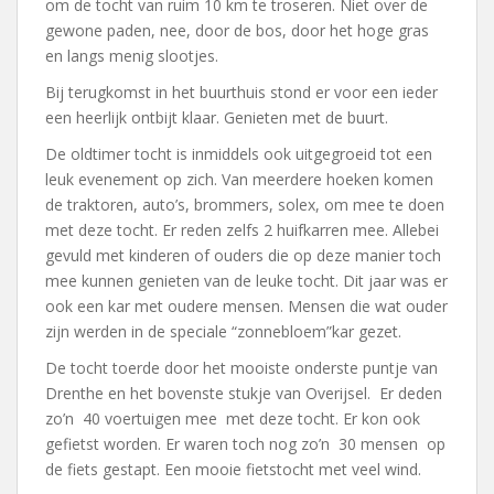
om de tocht van ruim 10 km te troseren. Niet over de
gewone paden, nee, door de bos, door het hoge gras
en langs menig slootjes.
Bij terugkomst in het buurthuis stond er voor een ieder
een heerlijk ontbijt klaar. Genieten met de buurt.
De oldtimer tocht is inmiddels ook uitgegroeid tot een
leuk evenement op zich. Van meerdere hoeken komen
de traktoren, auto’s, brommers, solex, om mee te doen
met deze tocht. Er reden zelfs 2 huifkarren mee. Allebei
gevuld met kinderen of ouders die op deze manier toch
mee kunnen genieten van de leuke tocht. Dit jaar was er
ook een kar met oudere mensen. Mensen die wat ouder
zijn werden in de speciale “zonnebloem”kar gezet.
De tocht toerde door het mooiste onderste puntje van
Drenthe en het bovenste stukje van Overijsel. Er deden
zo’n 40 voertuigen mee met deze tocht. Er kon ook
gefietst worden. Er waren toch nog zo’n 30 mensen op
de fiets gestapt. Een mooie fietstocht met veel wind.