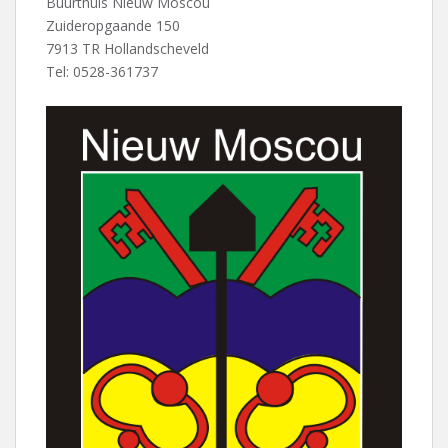
Buurthuis Nieuw Moscou
Zuideropgaande 150
7913 TR Hollandscheveld
Tel: 0528-361737