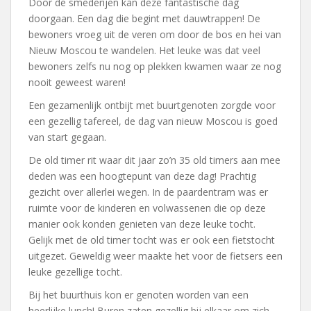
Door de smederijen kan deze fantastische dag
doorgaan. Een dag die begint met dauwtrappen! De
bewoners vroeg uit de veren om door de bos en hei van
Nieuw Moscou te wandelen. Het leuke was dat veel
bewoners zelfs nu nog op plekken kwamen waar ze nog
nooit geweest waren!
Een gezamenlijk ontbijt met buurtgenoten zorgde voor
een gezellig tafereel, de dag van nieuw Moscou is goed
van start gegaan.
De old timer rit waar dit jaar zo’n 35 old timers aan mee
deden was een hoogtepunt van deze dag! Prachtig
gezicht over allerlei wegen. In de paardentram was er
ruimte voor de kinderen en volwassenen die op deze
manier ook konden genieten van deze leuke tocht.
Gelijk met de old timer tocht was er ook een fietstocht
uitgezet. Geweldig weer maakte het voor de fietsers een
leuke gezellige tocht.
Bij het buurthuis kon er genoten worden van een
heerlijke lunch! Buren zaten gezellig bij elkaar om zich