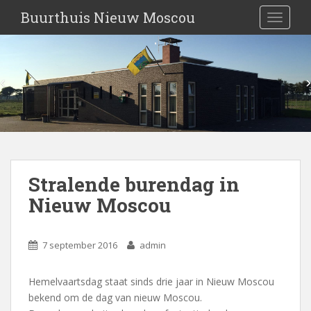
S
Buurthuis Nieuw Moscou
TOGGLE
k
i
p
t
o
m
a
i
n
c
Stralende burendag in
o
n
Nieuw Moscou
t
e
7 september 2016
admin
n
t
Hemelvaartsdag staat sinds drie jaar in Nieuw Moscou
bekend om de dag van nieuw Moscou.